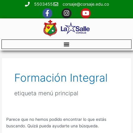
Ir
5503455
corsaje@corsaje.edu.co
al
F
I
Y
contenido
a
n
o
c
s
u
e
t
t
b
a
u
o
g
b
o
r
e
k
a
Buscar
-
m
por:
f
Formación Integral
etiqueta menú principal
Parece que no hemos podido encontrar lo que estás
buscando. Quizá pueda ayudarte una búsqueda.