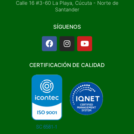
Calle 16 #3-60 La Playa, Cúcuta - Norte de
Santander
SÍGUENOS
F
I
Y
a
n
o
c
s
u
e
t
t
CERTIFICACIÓN DE CALIDAD
b
a
u
o
g
b
o
r
e
k
a
m