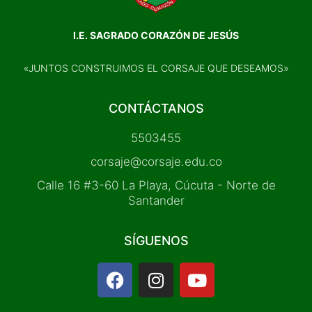
I.E. SAGRADO CORAZÓN DE JESÚS
«JUNTOS CONSTRUIMOS EL CORSAJE QUE DESEAMOS»
CONTÁCTANOS
5503455
corsaje@corsaje.edu.co
Calle 16 #3-60 La Playa, Cúcuta - Norte de
Santander
SÍGUENOS
F
I
Y
a
n
o
c
s
u